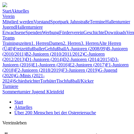
Start
Aktuelles
Verein
Mitglied werden
Vorstand
Sportpark Jahnstraße
Termine
Hallenturnier
Jugend
Hallenturniere
Erwachsene
Spenden
Werbung
Förderverein
Geschichte
Downloads
Ver
Teams
Trainingszeiten
1. Herren
Damen
2. Herren
3. Herren
Alte Herren
(Ü40)
Freizeitfußballer
Gehfußball
A-Junioren (2008/09)
B-Junioren
(2010/2011)
B2-Junioren (2010/2011/2012)
C-Junioren
(2012/2013)
D1-Junioren (2014)
D2-Junioren (2014/2015)
D3-
Junioren (2016)
E1-Junioren (2016)
E2-Junioren (2017)
F1-Junioren
(2018)
F2-Junioren (2018/2019)
F3-Junioren (2019)
G-Jugend
(2020)
G-Minis (2021-
2024)
Schiedsrichter
Torhüter
Tischfußball/Kicker
Turniere
Sommerturnier Jugend Kleinfeld
Start
Aktuelles
Über 200 Menschen bei der Ostereiersuche
Vereinsleben